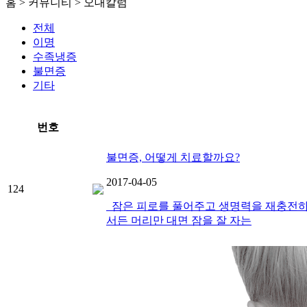
홈 > 커뮤니티 > 오대칼럼
이
불면
전체
이명
수족냉증
불면증
기타
번호
불면증, 어떻게 치료할까요?
2017-04-05
124
잠은 피로를 풀어주고 생명력을 재충전하는
서든 머리만 대면 잠을 잘 자는