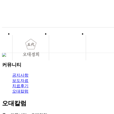
오대를 이어온 길
이명탕
이명치료
수족냉증치료
불면증치료
과민성대장증후군 치
온라인 상담
공지사항
조열탕
이명혼합증상 치료
한의학&불면증
커뮤니티
의료진 소개
오대 온담탕
한의학&이명
한의학&수족냉증
증상
료
증상
온라인예약
보도자료
오대침법
증상
원인
진료안내
왕뜸요법
원인
증상
자가진단
원인
FAQ
치료후기
약침요법
분류
소아청소년 불면증
공지사항
과민성대
상담&
오대
수족
커뮤
보도자료
오대경희의 강점
봉침요법
도움되는 생활습관
원인
갱년기 불면증
오대칼럼
생활지도
사례/후기
유형별 불면증
치료후기
오시는 길
정보게시판
도움되는 생활습관
수면제 논평
도움 되는 생활습관
오대칼럼
정보게시판
정보게시판
오대칼럼
오대치