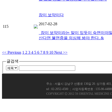
잠이 보약이다
2017-02-28
115
잠이 보약이라는 말이 있듯이 숙면이야말로
산다면 불면증을 의심해 봐야 한다. &
<< Previous
1
2
3
4
5
6
7
8
9
10
Next >>
글검색
주소 : 서울시 강남구 선릉로 130길 20. 상가동 40
tel : 02-2052-4500
사업자등록번호 : 135-90-4488
|
COPYRIGHT Ⓒ 2012 5S ORIENTAL MEDICINE C